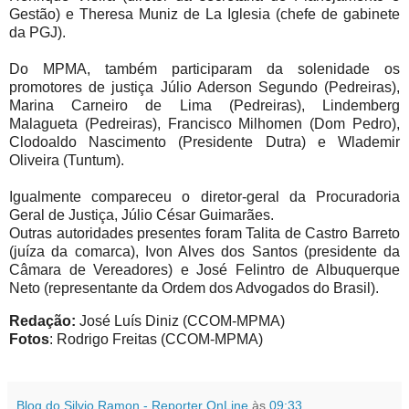
Gestão) e Theresa Muniz de La Iglesia (chefe de gabinete
da PGJ).
Do MPMA, também participaram da solenidade os
promotores de justiça Júlio Aderson Segundo (Pedreiras),
Marina Carneiro de Lima (Pedreiras), Lindemberg
Malagueta (Pedreiras), Francisco Milhomen (Dom Pedro),
Clodoaldo Nascimento (Presidente Dutra) e Wlademir
Oliveira (Tuntum).
Igualmente compareceu o diretor-geral da Procuradoria
Geral de Justiça, Júlio César Guimarães.
Outras autoridades presentes foram Talita de Castro Barreto
(juíza da comarca), Ivon Alves dos Santos (presidente da
Câmara de Vereadores) e José Felintro de Albuquerque
Neto (representante da Ordem dos Advogados do Brasil).
Redação:
José Luís Diniz (CCOM-MPMA)
Fotos
: Rodrigo Freitas (CCOM-MPMA)
Blog do Silvio Ramon - Reporter OnLine
às
09:33