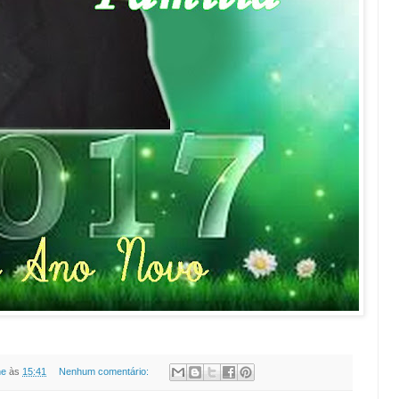
ne
às
15:41
Nenhum comentário: