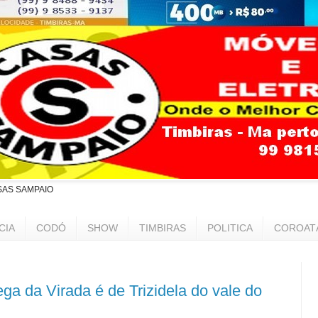
SAS SAMPAIO
CIA
CODÓ
SHOW
TIMBIRAS
POLITICA
COROAT
a da Virada é de Trizidela do vale do