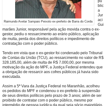
pú
blic
a
Jur
aci
Raimundo Avelar Sampaio Peixoto ex-prefeito de Barra do Corda
Gui
marães Junior, responsável pela ação movida contra o ex-
gestor, pediu o ressarcimento ao erário público, aplicação
de multa, perda dos direitos políticos e impedimento de
contratação com o poder público.
Tendo em vista que o ex-gestor foi condenado pelo Tribunal
de Contas da União (TCU), ao ressarcimento no valor de R$
328.185,00, além de multa de R$ 7.000,00, por mesma
motivação da ação do MPF, a Justiça Federal entendeu que
a obrigação de ressarcir aos cofres públicos já havia sido
executada.
Assim a 5ª Vara da Justiça Federal no Maranhão, acolheu
os pedidos do MPF e condenou o ex-prefeito à suspensão
de seus direitos políticos pelo prazo de 3 anos; além de ser
proibido de contratar com o poder público, mesmo por
intermédio de pessoa jurídica da qual seja sócio majoritário,