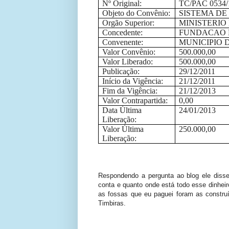
Nº Original:
TC/PAC 0534/
Objeto do Convênio:
SISTEMA DE
Orgão Superior:
MINISTERIO
Concedente:
FUNDACAO N
Convenente:
MUNICIPIO 
Valor Convênio:
500.000,00
Valor Liberado:
500.000,00
Publicação:
29/12/2011
Início da Vigência:
21/12/2011
Fim da Vigência:
21/12/2013
Valor Contrapartida:
0,00
Data Última
24/01/2013
Liberação:
Valor Última
250.000,00
Liberação:
Respondendo a pergunta ao blog ele disse:
conta e quanto onde está todo esse dinheiro
as fossas que eu paguei foram as construíd
Timbiras.