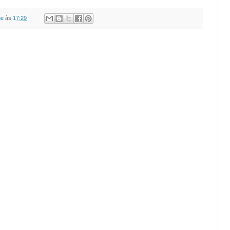
ne
às
17:29