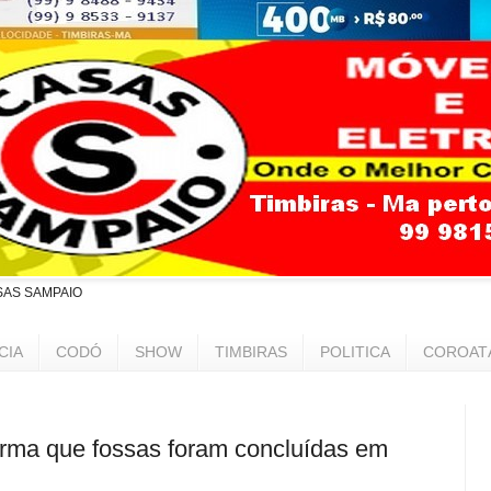
SAS SAMPAIO
CIA
CODÓ
SHOW
TIMBIRAS
POLITICA
COROAT
firma que fossas foram concluídas em