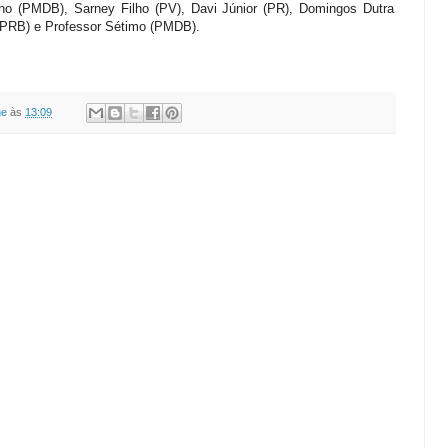
lho (PMDB), Sarney Filho (PV), Davi Júnior (PR), Domingos Dutra
 (PRB) e Professor Sétimo (PMDB).
ne
às
13:09