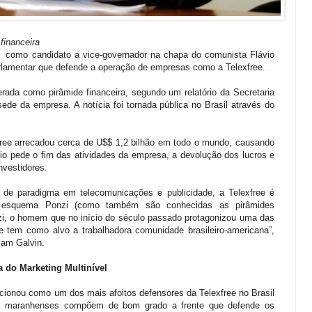
financeira
o como candidato a vice-governador na chapa do comunista Flávio
arlamentar que defende a operação de empresas como a Telexfree.
rada como pirâmide financeira, segundo um relatório da Secretaria
de da empresa. A notícia foi tornada pública no Brasil através do
xfree arrecadou cerca de U$$ 1,2 bilhão em todo o mundo, causando
ório pede o fim das atividades da empresa, a devolução dos lucros e
nvestidores.
e paradigma em telecomunicações e publicidade, a Telexfree é
esquema Ponzi (como também são conhecidas as pirâmides
i, o homem que no início do século passado protagonizou uma das
ue tem como alvo a trabalhadora comunidade brasileiro-americana”,
iam Galvin.
 do Marketing Multinível
cionou como um dos mais afoitos defensores da Telexfree no Brasil
os maranhenses compõem de bom grado a frente que defende os