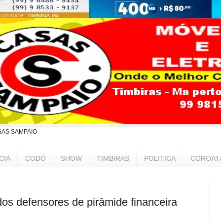
SAS SAMPAIO
CIA
CODÓ
SHOW
TIMBIRAS
POLITICA
COROAT
dos defensores de pirâmide financeira