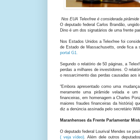
Nos EUA Telexfree é considerada pirâmide 
O deputado federal Carlos Brandão, ungid
Dino é um dos signatários de uma frente p
Nos Estados Unidos a Telexfree foi conside
de Estado de Massachusetts, onde fica a se
portal G1.
Segundo o relatório de 50 páginas, a Tele
perdas a milhares de investidores. O relat
o ressarcimento das perdas causadas aos i
“Embora apresentado como uma mudança d
meramente uma pirâmide velada e um 
financeiras, em homenagem a Charles Ponz
maiores fraudes financeiras da história) q
diz a denúncia assinada pelo secretário Will
Maranhenses da Frente Parlamentar Mista
O deputado federal Lourival Mendes se posi
( veja vídeo)
. Além dele outros deputad