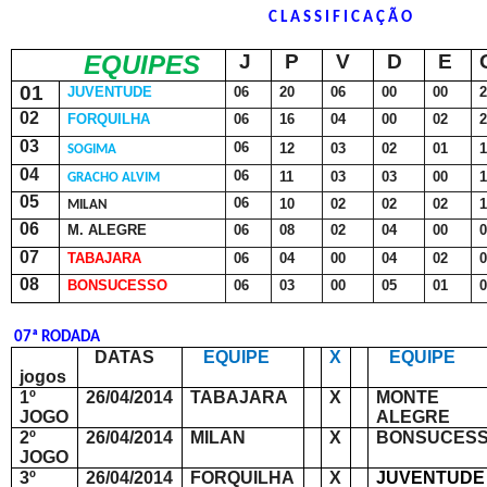
C L A S S I F I C A Ç Ã O
EQUIPES
J
P
V
D
E
01
JUVENTUDE
06
20
06
00
00
02
FORQUILHA
06
16
04
00
02
03
06
12
03
02
01
SOGIMA
04
06
11
03
03
00
GRACHO ALVIM
05
06
10
02
02
02
MILAN
06
M. ALEGRE
06
08
02
04
00
07
TABAJARA
06
04
00
04
02
08
BONSUCESSO
06
03
00
05
01
07ª RODADA
DATAS
EQUIPE
X
EQUIPE
jogos
1º
26/04/2014
TABAJARA
X
MONTE
JOGO
ALEGRE
2º
26/04/2014
MILAN
X
BONSUCES
JOGO
3º
26/04/2014
FORQUILHA
X
JUVENTUDE