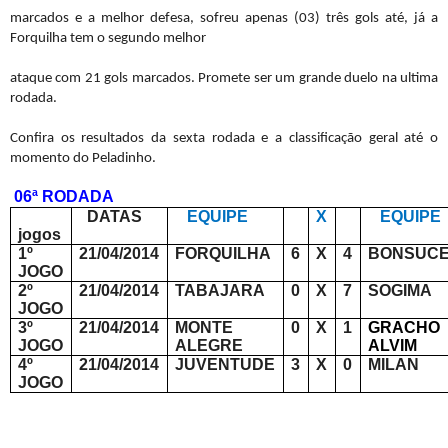
marcados e a melhor defesa, sofreu apenas (03) três gols até, já a
Forquilha tem o segundo melhor
ataque com 21 gols marcados. Promete ser um grande duelo na ultima
rodada.
Confira os resultados da sexta rodada e a classificação geral até o
momento do Peladinho.
06ª RODADA
DATAS
EQUIPE
X
EQUIPE
jogos
1º
21/04/2014
FORQUILHA
6
X
4
BONSUC
JOGO
2º
21/04/2014
TABAJARA
0
X
7
SOGIMA
JOGO
3º
21/04/2014
MONTE
0
X
1
GRACHO
JOGO
ALEGRE
ALVIM
4º
21/04/2014
JUVENTUDE
3
X
0
MILAN
JOGO