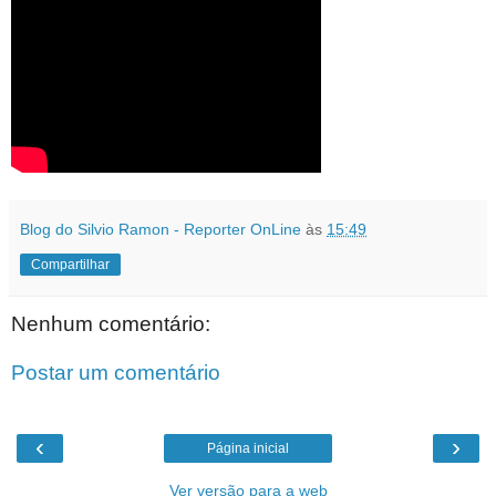
Blog do Silvio Ramon - Reporter OnLine
às
15:49
Compartilhar
Nenhum comentário:
Postar um comentário
‹
›
Página inicial
Ver versão para a web