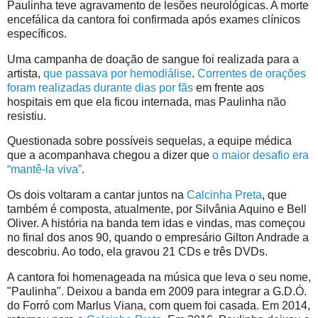
Paulinha teve agravamento de lesões neurológicas. A morte
encefálica da cantora foi confirmada após exames clínicos
específicos.
Uma campanha de doação de sangue foi realizada para a
artista,
que passava por hemodiálise
.
Correntes de orações
foram realizadas durante dias por fãs
em frente aos
hospitais em que ela ficou internada, mas Paulinha não
resistiu.
Questionada sobre possíveis sequelas, a equipe médica
que a acompanhava chegou a dizer que
o maior desafio era
“mantê-la viva”
.
Os dois voltaram a cantar juntos na
Calcinha Preta
, que
também é composta, atualmente, por Silvânia Aquino e Bell
Oliver. A história na banda tem idas e vindas, mas começou
no final dos anos 90, quando o empresário Gilton Andrade a
descobriu. Ao todo, ela gravou 21 CDs e três DVDs.
A cantora foi homenageada na música que leva o seu nome,
"Paulinha". Deixou a banda em 2009 para integrar a G.D.Ó.
do Forró com Marlus Viana, com quem foi casada. Em 2014,