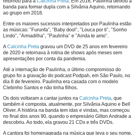
retornou para a
Calcinha Preta
. Em 2016, Paulinha deixou a
banda para formar dupla com a Silvânia Aquino, retornando
ao grupo em 2018.
Entre os maiores sucessos interpretados por Paulinha estão
as músicas: "Furunfa", "Baby dool", "Louca por ti", "Sonho
Lindo", "Armadilha", "Paulinha" e "Ainda te amo".
A
Calcinha Preta
gravou um DVD de 25 anos em fevereiro
de 2020 e retornava à rotina de shows após meses sem
apresentações por conta da pandemia.
Até a internação de Paulinha, o último compromisso do
grupo foi a gravação do podcast Podpah, em São Paulo, no
dia 8 de fevereiro. Paulinha era casada com o modelo
Clebinho Santos e não tinha filhos.
Os dois voltaram a cantar juntos na
Calcinha Preta
, que
também é composta, atualmente, por Silvânia Aquino e Bell
Oliver. A história na banda tem idas e vindas, mas começou
no final dos anos 90, quando o empresário Gilton Andrade a
descobriu. Ao todo, ela gravou 21 CDs e três DVDs.
A cantora foi homenageada na música que leva o seu nome,