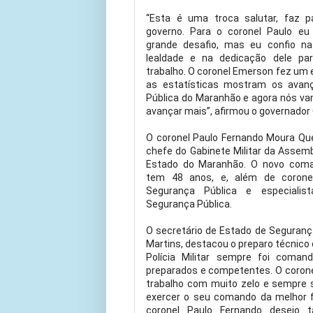
“Esta é uma troca salutar, faz p
governo. Para o coronel Paulo e
grande desafio, mas eu confio n
lealdade e na dedicação dele p
trabalho. O coronel Emerson fez um 
as estatísticas mostram os avan
Pública do Maranhão e agora nós va
avançar mais”, afirmou o governador
O coronel Paulo Fernando Moura Qu
chefe do Gabinete Militar da Assemb
Estado do Maranhão. O novo co
tem 48 anos, e, além de corone
Segurança Pública e especiali
Segurança Pública.
O secretário de Estado de Segurança
Martins, destacou o preparo técnico da
Polícia Militar sempre foi coman
preparados e competentes. O coron
trabalho com muito zelo e sempre
exercer o seu comando da melhor f
coronel Paulo Fernando desej