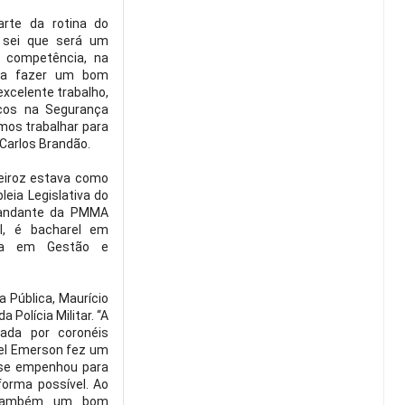
arte da rotina do
u sei que será um
a competência, na
ara fazer um bom
excelente trabalho,
ços na Segurança
mos trabalhar para
 Carlos Brandão.
eiroz estava como
leia Legislativa do
mandante da PMMA
l, é bacharel em
sta em Gestão e
 Pública, Maurício
 Polícia Militar. “A
dada por coronéis
el Emerson fez um
 se empenhou para
orma possível. Ao
o também um bom