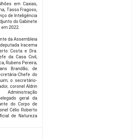
alhões em Caxias,
lina, Tasso Fragoso,
ço de Inteligência
adjunto do Gabinete
, em 2022.
ente da Assembleia
, deputada Iracema
erto Costa e Dra.
efe da Casa Civil,
ca, Rubens Pereira;
eans Brandão; de
cretária-Chefe do
uim; o secretário-
dor, coronel Aldrin
 Administração
delegado geral da
ndante do Corpo de
onel Célio Roberto
ficial de Natureza