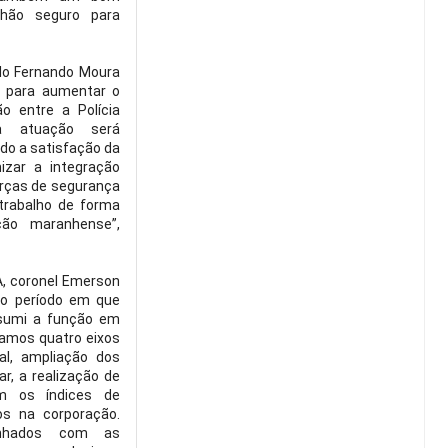
hão seguro para
lo Fernando Moura
ar para aumentar o
ão entre a Polícia
sa atuação será
ndo a satisfação da
zar a integração
forças de segurança
trabalho de forma
ção maranhense”,
, coronel Emerson
do período em que
Assumi a função em
izamos quatro eixos
nal, ampliação dos
ar, a realização de
am os índices de
os na corporação.
inhados com as