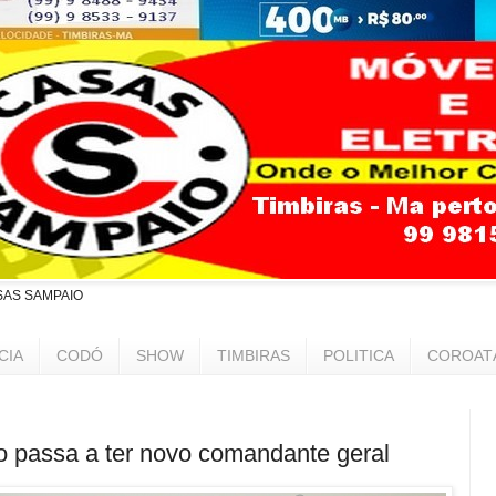
SAS SAMPAIO
CIA
CODÓ
SHOW
TIMBIRAS
POLITICA
COROAT
ão passa a ter novo comandante geral