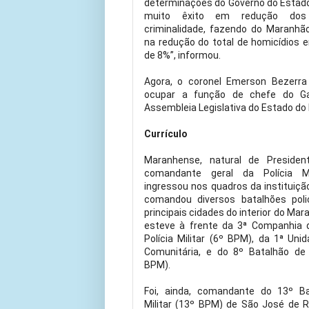
determinações do Governo do Estad
muito êxito em redução dos 
criminalidade, fazendo do Maranhã
na redução do total de homicídios 
de 8%”, informou.
Agora, o coronel Emerson Bezerra
ocupar a função de chefe do Gab
Assembleia Legislativa do Estado do
Currículo
Maranhense, natural de Presiden
comandante geral da Polícia M
ingressou nos quadros da instituiçã
comandou diversos batalhões polic
principais cidades do interior do Mar
esteve à frente da 3ª Companhia 
Polícia Militar (6º BPM), da 1ª Un
Comunitária, e do 8º Batalhão de P
BPM).
Foi, ainda, comandante do 13º Ba
Militar (13º BPM) de São José de 