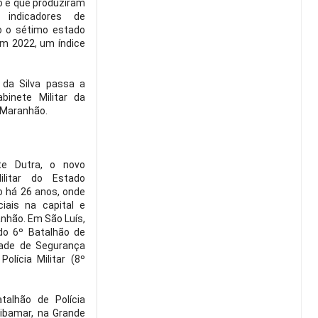
o e que produziram
indicadores de
o o sétimo estado
em 2022, um índice
 da Silva passa a
inete Militar da
 Maranhão.
te Dutra, o novo
ilitar do Estado
o há 26 anos, onde
iais na capital e
anhão. Em São Luís,
do 6º Batalhão de
idade de Segurança
olícia Militar (8º
talhão de Polícia
Ribamar, na Grande