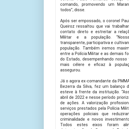
comando, promovendo um Maran
todos”, disse.
Após ser empossado, o coronel Pau
Queiroz ressaltou que vai trabalh
contato direto e estreitar a relaç
Militar e a população. “Nos
transparente, participativa e cultiva
população. Também iremos maximi
entre a Polícia Militar e as demais 
do Estado, desempenhando nosso 
mais célere e eficaz à popula
assegurou.
Já o agora ex-comandante da PMMA
Bezerra da Silva, fez um balanço 
esteve à frente da instituição. “
abril de 2022 e nesse período prior
de ações. A valorização profissio
serviços prestados pela Polícia Milit
operações policiais que reduzir
criminalidade e novos investiment
Todos estes eixos foram al