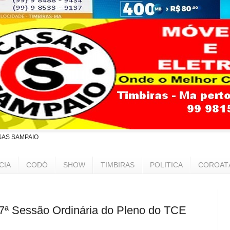
SAS SAMPAIO
CIA
CODÓ
SHOW
TIMBIRAS
POLITICA
COROAT
17ª Sessão Ordinária do Pleno do TCE