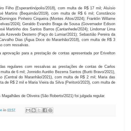
ro Filho (Esperantinópolis/2018), com multa de R$ 17 mil; Aluísio
osé Martins (Bequimão/2019), com multa de R$ 6 mil; Constâncio
Domingos Pinheiro Cirqueira (Montes Altos/2024); Franklin Willame
elvas/2024); Geraldo Evandro Braga de Sousa (Governador Edison
osé Martinho dos Santos Barros (Cantanhede/2024); Lindomar Lima
ula Azevedo Desterro (Paço do Lumiar/2021); Sebastião Pereira da
a Carvalho Dias (Água Doce do Maranhão/2018), com multa de R$ 3
ão com ressalvas.
a aprovação para a prestação de contas apresentada por Erivelton
adas regulares com ressalvas as prestações de contas de Carlos
multa de 6 mil; Jonnidio Aurélio Bezerra Santos (Buriti Bravo/2021),
o (Central do Maranhão/2021), com multa de R$ 2 mil; Maria das
a de R$ 2 mil e Maria Vieira da Silva (Peritoró/2023), com multa de
Magalhães de Oliveira (São Roberto/2021) foi julgada regular.
ne
às
03:57