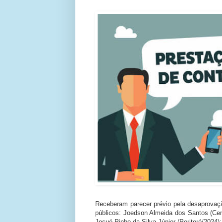
Receberam parecer prévio pela desaprovaç
públicos: Joedson Almeida dos Santos (Cen
Josué Pinho da Silva Júnior (Peritoró/2024);