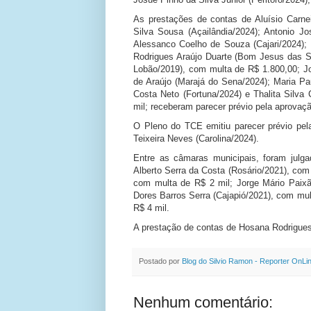
As prestações de contas de Aluísio Carnei
Silva Sousa (Açailândia/2024); Antonio J
Alessanco Coelho de Souza (Cajari/2024); 
Rodrigues Araújo Duarte (Bom Jesus das S
Lobão/2019), com multa de R$ 1.800,00; J
de Araújo (Marajá do Sena/2024); Maria Pa
Costa Neto (Fortuna/2024) e Thalita Silv
mil; receberam parecer prévio pela aprovaç
O Pleno do TCE emitiu parecer prévio pel
Teixeira Neves (Carolina/2024).
Entre as câmaras municipais, foram julg
Alberto Serra da Costa (Rosário/2021), com 
com multa de R$ 2 mil; Jorge Mário Paixã
Dores Barros Serra (Cajapió/2021), com mult
R$ 4 mil.
A prestação de contas de Hosana Rodrigues 
Postado por
Blog do Silvio Ramon - Reporter OnLi
Nenhum comentário: