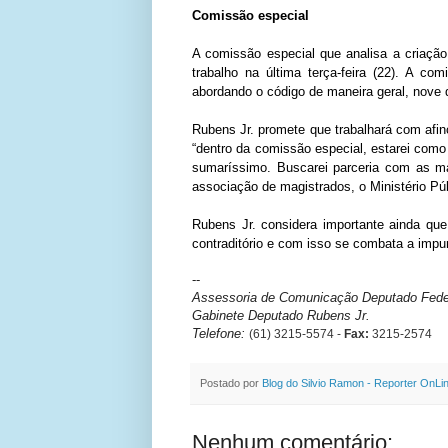
Comissão especial
A comissão especial que analisa a criaçã
trabalho na última terça-feira (22). A c
abordando o código de maneira geral, nove 
Rubens Jr. promete que trabalhará com afi
“dentro da comissão especial, estarei como
sumaríssimo. Buscarei parceria com as ma
associação de magistrados, o Ministério Pú
Rubens Jr. considera importante ainda que 
contraditório e com isso se combata a impu
--
Assessoria de Comunicação Deputado Feder
Gabinete Deputado Rubens Jr.
Telefone:
(61) 3215-5574 -
Fax:
3215-2574
Postado por
Blog do Silvio Ramon - Reporter OnLi
Nenhum comentário: