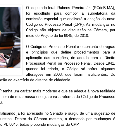
O deputado-feral Rubens Pereira Jr. (PCdoB-MA),
foi escolhido para compor a subrelatoria da
comissão especial que analisará a criação do novo
Código do Processo Penal (CPP). As mudanças no
Código são objetos de discussão na Câmara, por
meio do Projeto de lei 8045, de 2010.
O Código de Processo Penal é o conjunto de regras
e princípios que define procedimentos para a
aplicação das punições, de acordo com o Direito
Processual Penal ou Processo Penal. Desde 1941,
quando foi criado, o Código só sofreu algumas
alterações em 2008, que foram insuficientes. Do
ação ao exercício de direitos de cidadania.
P tenha um caráter mais moderno e que se adeque à nova realidade
 a hora de mirar nossa energia para a reforma do Código de Processo
u.
analisando já foi apreciado no Senado e surgiu de uma sugestão de
 juristas. Dentro da Câmara mesmo, a demanda por mudanças é
ao PL 8045, todas propondo mudanças do CPP.