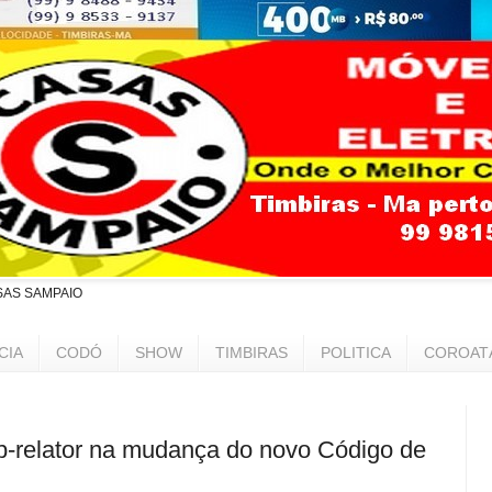
SAS SAMPAIO
CIA
CODÓ
SHOW
TIMBIRAS
POLITICA
COROAT
b-relator na mudança do novo Código de