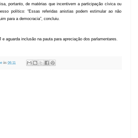
sa, portanto, de matérias que incentivem a participação cívica ou
cesso político: “Essas referidas anistias podem estimular ao não
uim para a democracia”, concluiu.
CJ e aguarda inclusão na pauta para apreciação dos parlamentares.
ne
às
06:11