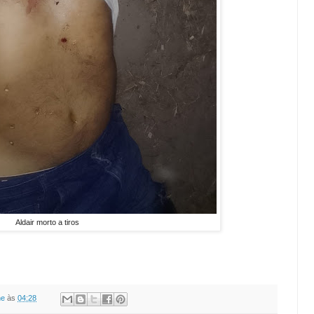
Aldair morto a tiros
ne
às
04:28