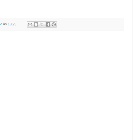
ne
às
19:25