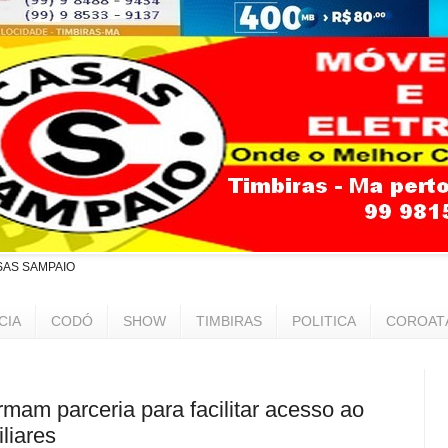
SAS SAMPAIO
CIA
CODÓ
SHOW
TIMBIRAS
POLITICA
COROAT
rmam parceria para facilitar acesso ao
iliares