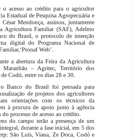
o acesso ao crédito para o agricultor
cia Estadual de Pesquisa Agropecuária e
o César Mendonça, assinou, juntamente
da Agricultura Familiar (SAF), Adelmo
nco do Brasil, o protocolo de intenção
rma digital do
Programa Nacional de
Familiar,
‘Pronaf Web’.
ante a abertura da
Feira da Agricultura
 Maranhão – Agritec, Território dos
 de Codó, entre os dias 28 e 30.
 o Banco do Brasil foi pensada para
onalização de projetos dos agricultores
avam orientações com os técnicos da
irem à procura de apoio junto à agência
s do processo de acesso ao crédito.
ns do campo terão a presença de um
tegral, durante a fase inicial, em 5 dos
gerp: São Luís, Viana, Ze Doca, Codó e