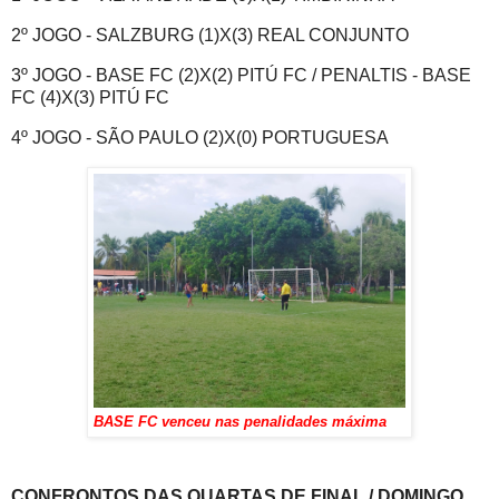
2º JOGO - SALZBURG (1)X(3) REAL CONJUNTO
3º JOGO - BASE FC (2)X(2) PITÚ FC / PENALTIS - BASE
FC (4)X(3) PITÚ FC
4º JOGO - SÃO PAULO (2)X(0) PORTUGUESA
BASE FC venceu nas penalidades máxima
CONFRONTOS DAS QUARTAS DE FINAL / DOMINGO