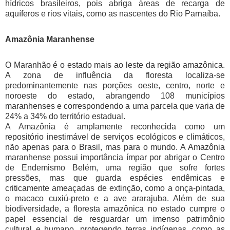
hídricos brasileiros, pois abriga áreas de recarga de
aquíferos e rios vitais, como as nascentes do Rio Parnaíba.
Amazônia Maranhense
O Maranhão é o estado mais ao leste da região amazônica.
A zona de influência da floresta localiza-se
predominantemente nas porções oeste, centro, norte e
noroeste do estado, abrangendo 108 municípios
maranhenses e correspondendo a uma parcela que varia de
24% a 34% do território estadual.
A Amazônia é amplamente reconhecida como um
repositório inestimável de serviços ecológicos e climáticos,
não apenas para o Brasil, mas para o mundo. A Amazônia
maranhense possui importância ímpar por abrigar o Centro
de Endemismo Belém, uma região que sofre fortes
pressões, mas que guarda espécies endêmicas e
criticamente ameaçadas de extinção, como a onça-pintada,
o macaco cuxiú-preto e a ave ararajuba. Além de sua
biodiversidade, a floresta amazônica no estado cumpre o
papel essencial de resguardar um imenso patrimônio
cultural e humano, protegendo terras indígenas, como as