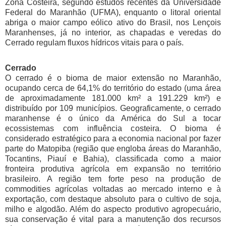
Zona Costeira, segundo estudos recentes da Universidade
Federal do Maranhão (UFMA), enquanto o litoral oriental
abriga o maior campo eólico ativo do Brasil, nos Lençois
Maranhenses, já no interior, as chapadas e veredas do
Cerrado regulam fluxos hídricos vitais para o país.
Cerrado
O cerrado é o bioma de maior extensão no Maranhão,
ocupando cerca de 64,1% do território do estado (uma área
de aproximadamente 181.000 km² a 191.229 km²) e
distribuído por 109 municípios. Geograficamente, o cerrado
maranhense é o único da América do Sul a tocar
ecossistemas com influência costeira. O bioma é
considerado estratégico para a economia nacional por fazer
parte do Matopiba (região que engloba áreas do Maranhão,
Tocantins, Piauí e Bahia), classificada como a maior
fronteira produtiva agrícola em expansão no território
brasileiro. A região tem forte peso na produção de
commodities agrícolas voltadas ao mercado interno e à
exportação, com destaque absoluto para o cultivo de soja,
milho e algodão. Além do aspecto produtivo agropecuário,
sua conservação é vital para a manutenção dos recursos