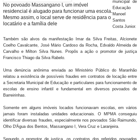
municipal de
No povoado Massangano I, um imóvel
Educação
residencial é alugado para funcionar uma escola.
Manoel
Mesmo assim, o local serve de residência para o
Santos
locatário e a família dele
Costa Junior.
Também são alvos da manifestação Imar da Silva Freitas, Alcionete
Coelho Cavalcante, José Mário Cardoso da Rocha, Edvaldo Almeida de
Carvalho e Milton Silva Nunes. Propôs a ação o promotor de justiça
Francisco Thiago da Silva Rabelo.
Uma denúncia anônima enviada ao Ministério Público do Maranhão
relatou a existência de possíveis fraudes em contratos de locação entre
a Secretaria Municipal de Educação e particulares para funcionamento de
escolas de ensino infantil e fundamental em diversos povoados de
Barreirinhas.
Somente em alguns imóveis locados funcionavam escolas, em vários
jamais foram instaladas unidades educacionais. O MPMA conseguiu
identificar diversas fraudes, especialmente nos povoados São Raimundo,
Olho D'Água dos Bentos, Massangano I, Vera Cruz e Laranjeira.
Segundo o promotor de justiça, os contratos dos referidos povoados