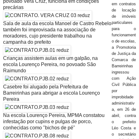
povoado Vera Cruz, funciona em condições
em contratos
precárias
de locação
de imóveis
particulares
Sala de aula da escola Manoel de Castro Rebelo
para o
também foi improvisada na associação de
funcionament
moradores, cujo presidente trabalhou na
o de escolas,
campanha do prefeito
a Promotoria
de Justiça da
Crianças assistem aulas em um galpão, na
Comarca de
escola Lourenço Pereira, no povoado São
Barreirinhas
Raimundo
ingressou
com Ação
Civil Pública
Casebre foi alugado pela Prefeitura de
por
Barreirinhas para abrigar a escola Lourenço
improbidade
Pereira
administrativ
a, em 26 de
Na escola Lourenço Pereira, MPMA constatou
abril, contra
infestação por cupins e pulgas de porco,
o prefeito
conhecidas como "bichos de pé"
Léo Costa e
o secretário