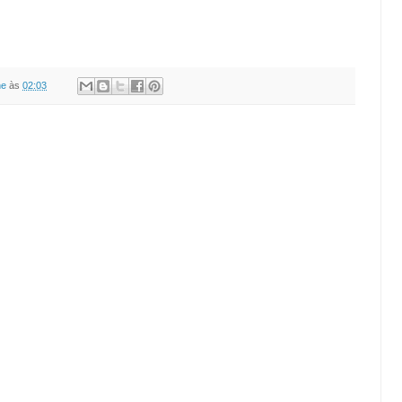
ne
às
02:03