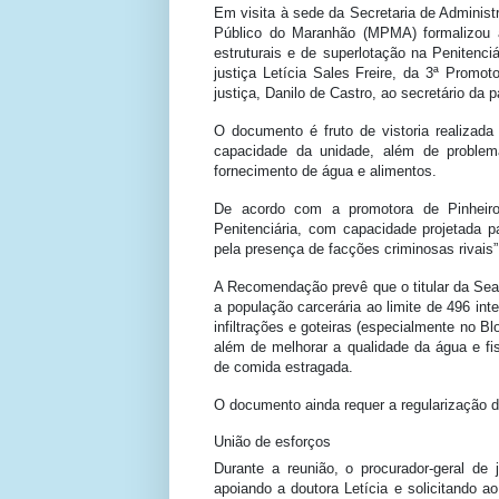
Em visita à sede da Secretaria de Administr
Público do Maranhão (MPMA) formalizou 
estruturais e de superlotação na Penitenciá
justiça Letícia Sales Freire, da 3ª Promot
justiça, Danilo de Castro, ao secretário da 
O documento é fruto de vistoria realizad
capacidade da unidade, além de problema
fornecimento de água e alimentos.
De acordo com a promotora de Pinheiro,
Penitenciária, com capacidade projetada 
pela presença de facções criminosas rivais”,
A Recomendação prevê que o titular da Sea
a população carcerária ao limite de 496 in
infiltrações e goteiras (especialmente no Bl
além de melhorar a qualidade da água e fis
de comida estragada.
O documento ainda requer a regularização d
União de esforços
Durante a reunião, o procurador-geral de j
apoiando a doutora Letícia e solicitando a