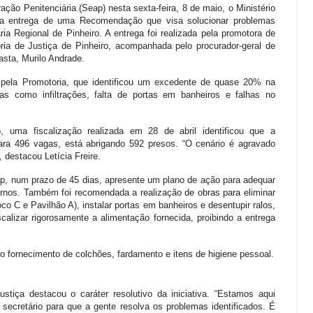
ação Penitenciária (Seap) nesta sexta-feira, 8 de maio, o Ministério
a entrega de uma Recomendação que visa solucionar problemas
ria Regional de Pinheiro. A entrega foi realizada pela promotora de
oria de Justiça de Pinheiro, acompanhada pelo procurador-geral de
pasta, Murilo Andrade.
a pela Promotoria, que identificou um excedente de quase 20% na
s como infiltrações, falta de portas em banheiros e falhas no
 uma fiscalização realizada em 28 de abril identificou que a
para 496 vagas, está abrigando 592 presos. “O cenário é agravado
 destacou Letícia Freire.
p, num prazo de 45 dias, apresente um plano de ação para adequar
ternos. Também foi recomendada a realização de obras para eliminar
oco C e Pavilhão A), instalar portas em banheiros e desentupir ralos,
calizar rigorosamente a alimentação fornecida, proibindo a entrega
o fornecimento de colchões, fardamento e itens de higiene pessoal.
ustiça destacou o caráter resolutivo da iniciativa. “Estamos aqui
o secretário para que a gente resolva os problemas identificados. É