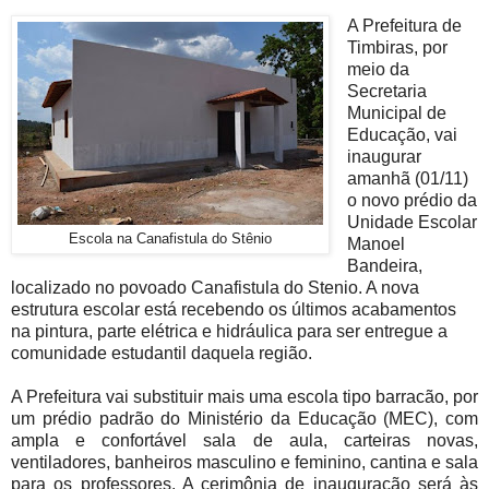
A Prefeitura de
Timbiras, por
meio da
Secretaria
Municipal de
Educação, vai
inaugurar
amanhã (01/11)
o novo prédio da
Unidade Escolar
Escola na Canafistula do Stênio
Manoel
Bandeira,
localizado no povoado Canafistula do Stenio. A nova
estrutura escolar está recebendo os últimos acabamentos
na pintura, parte elétrica e hidráulica para ser entregue a
comunidade estudantil daquela região.
A Prefeitura vai substituir mais uma escola tipo barracão, por
um prédio pa
drão do Ministério da Educação (MEC), com
ampla e confortável sala de aula, carteiras novas,
ventiladores, banheiros masculino e feminino, cantina e sala
para os professores. A cerimônia de inauguração será às