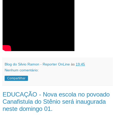
Blog do Silvio Ramon - Reporter OnLine
às
19:45
Nenhum comentário:
Compartilhar
EDUCAÇÃO - Nova escola no povoado
Canafistula do Stênio será inaugurada
neste domingo 01.