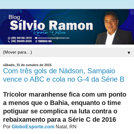
▼
sábado, 31 de outubro de 2015
Com três gols de Nádson, Sampaio
vence o ABC e cola no G-4 da Série B
Tricolor maranhense fica com um ponto
a menos que o Bahia, enquanto o time
potiguar se complica na luta contra o
rebaixamento para a Série C de 2016
Por
GloboEsporte.com
Natal, RN