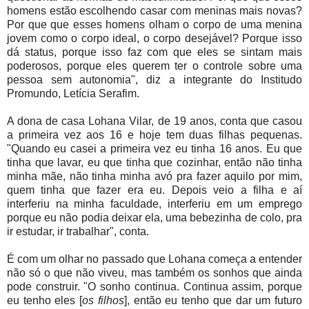
homens estão escolhendo casar com meninas mais novas?
Por que que esses homens olham o corpo de uma menina
jovem como o corpo ideal, o corpo desejável? Porque isso
dá status, porque isso faz com que eles se sintam mais
poderosos, porque eles querem ter o controle sobre uma
pessoa sem autonomia", diz a integrante do Institudo
Promundo, Letícia Serafim.
A dona de casa Lohana Vilar, de 19 anos, conta que casou
a primeira vez aos 16 e hoje tem duas filhas pequenas.
"Quando eu casei a primeira vez eu tinha 16 anos. Eu que
tinha que lavar, eu que tinha que cozinhar, então não tinha
minha mãe, não tinha minha avó pra fazer aquilo por mim,
quem tinha que fazer era eu. Depois veio a filha e aí
interferiu na minha faculdade, interferiu em um emprego
porque eu não podia deixar ela, uma bebezinha de colo, pra
ir estudar, ir trabalhar", conta.
É com um olhar no passado que Lohana começa a entender
não só o que não viveu, mas também os sonhos que ainda
pode construir. "O sonho continua. Continua assim, porque
eu tenho eles [
os filhos
], então eu tenho que dar um futuro