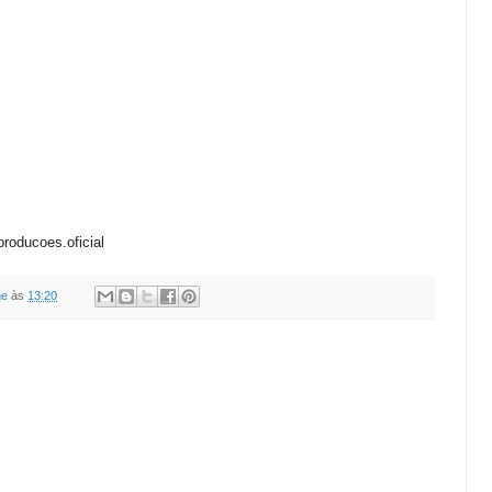
oducoes.oficial
ne
às
13:20