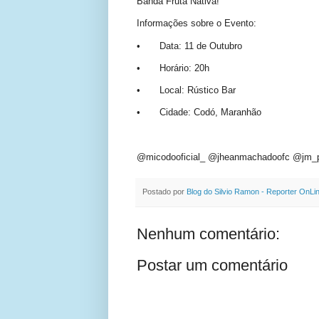
Banda Fruta Nativa!
Informações sobre o Evento:
•
Data: 11 de Outubro
•
Horário: 20h
•
Local: Rústico Bar
•
Cidade: Codó, Maranhão
@micodooficial_ @jheanmachadoofc @jm_pr
Postado por
Blog do Silvio Ramon - Reporter OnLi
Nenhum comentário:
Postar um comentário