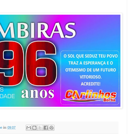
ne
às
09:07