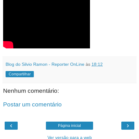
Blog do Silvio Ramon - Reporter OnLine
às
18:12
Compartilhar
Nenhum comentário:
Postar um comentário
‹
›
Página inicial
Ver versão para a web