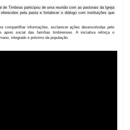
l de Timbiras participou de uma reunião com as pastorais da Igreja 
 oferecidos pela pasta e fortalecer o diálogo com instituições que 
a compartilhar informações, esclarecer ações desenvolvidas pelo 
apoio social das famílias timbirenses. A iniciativa reforça o 
ano, integrado e próximo da população.