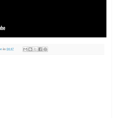
ne
às
04:47