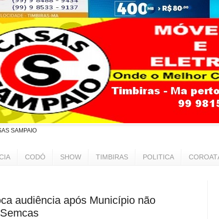
SAS SAMPAIO
CIA
CODÓ
SHOW
TIMBIRAS
POLITICA
COROAT
ca audiência após Município não
 Semcas