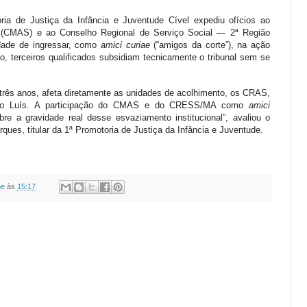
ia de Justiça da Infância e Juventude Cível expediu ofícios ao
l (CMAS) e ao Conselho Regional de Serviço Social — 2ª Região
dade de ingressar, como
amici curiae
(“amigos da corte”), na ação
ão, terceiros qualificados subsidiam tecnicamente o tribunal sem se
três anos, afeta diretamente as unidades de acolhimento, os CRAS,
ão Luís. A participação do CMAS e do CRESS/MA como
amici
re a gravidade real desse esvaziamento institucional”, avaliou o
ques, titular da 1ª Promotoria de Justiça da Infância e Juventude.
ne
às
15:17