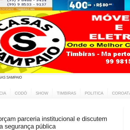
SAS SAMPAIO
CIA
CODÓ
SHOW
TIMBIRAS
POLITICA
COROAT
orçam parceria institucional e discutem
a segurança pública