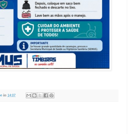
ne
às
14:07