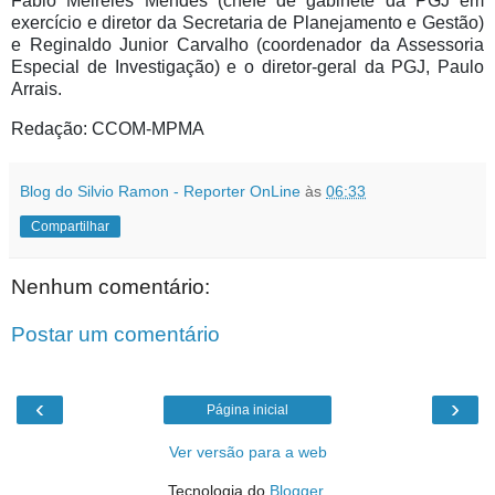
Fábio Meireles Mendes (chefe de gabinete da PGJ em
exercício e diretor da Secretaria de Planejamento e Gestão)
e Reginaldo Junior Carvalho (coordenador da Assessoria
Especial de Investigação) e o diretor-geral da PGJ, Paulo
Arrais.
Redação: CCOM-MPMA
Blog do Silvio Ramon - Reporter OnLine
às
06:33
Compartilhar
Nenhum comentário:
Postar um comentário
‹
›
Página inicial
Ver versão para a web
Tecnologia do
Blogger
.