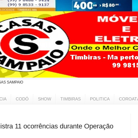
SAS SAMPAIO
CIA
CODÓ
SHOW
TIMBIRAS
POLITICA
COROAT
tra 11 ocorrências durante Operação