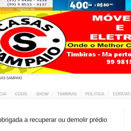
SAS SAMPAIO
CIA
CODÓ
SHOW
TIMBIRAS
POLITICA
COROAT
igada a recuperar ou demolir prédio