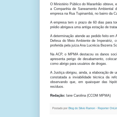
O Ministério Público do Maranhão obteve, e
a Companhia de Saneamento Ambiental do
empresa na Rua Tupinambá, no bairro da C
A empresa tem o prazo de 60 dias para to
prédio abrigava uma antiga estação de trat
A determinação atende ao pedido feito em A
Defesa do Meio Ambiente de Imperatriz, cuj
proferida pela juíza Ana Lucrécia Bezerra S
Na ACP, o MPMA destacou os danos socia
apresenta perigo de desabamento, coloc
como abrigo para usuários de drogas.
A Justiça obrigou, ainda, a elaboração de
constatada a inviabilidade técnica da re
observando que, em quaisquer das hipót
resíduos.
Redação:
Iane Carolina (CCOM MPMA)
Postado por
Blog do Silvio Ramon - Reporter OnLi