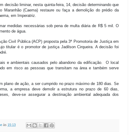
m decisão liminar, nesta quinta-feira, 14, decisão determinando que
 Maranhão (Caema) restaure ou faça a demolição do prédio da
aema, em Imperatriz.
mar medidas necessárias sob pena de multa diária de R$ 5 mil. O
amento de água.
ção Civil Pública (ACP) proposta pela 3ª Promotoria de Justiça em
o titular é o promotor de justiça Jadilson Cirqueira. A decisão foi
odré.
is e ambientais causados pelo abandono da edificação. O local
ando em risco as pessoas que transitam na área e também serve
 um plano de ação, a ser cumprido no prazo máximo de 180 dias. Se
forma, a empresa deve demolir a estrutura no prazo de 60 dias,
eses, deve-se assegurar a destinação ambiental adequada dos
ne
às
15:13