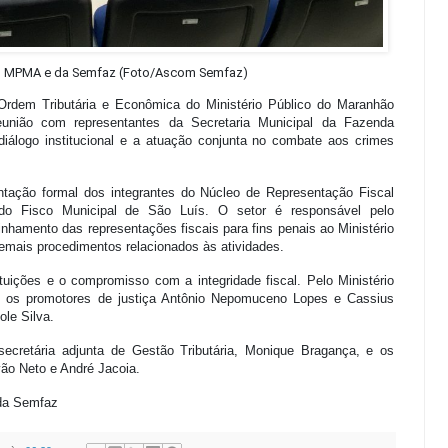
o MPMA e da Semfaz (Foto/Ascom Semfaz)
Ordem Tributária e Econômica do Ministério Público do Maranhão
 reunião com representantes da Secretaria Municipal da Fazenda
diálogo institucional e a atuação conjunta no combate aos crimes
entação formal dos integrantes do Núcleo de Representação Fiscal
 do Fisco Municipal de São Luís. O setor é responsável pelo
amento das representações fiscais para fins penais ao Ministério
emais procedimentos relacionados às atividades.
tituições e o compromisso com a integridade fiscal. Pelo Ministério
s os promotores de justiça Antônio Nepomuceno Lopes e Cassius
ole Silva.
ecretária adjunta de Gestão Tributária, Monique Bragança, e os
vão Neto e André Jacoia.
da Semfaz