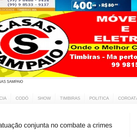
SAS SAMPAIO
CIA
CODÓ
SHOW
TIMBIRAS
POLITICA
COROAT
tuação conjunta no combate a crimes