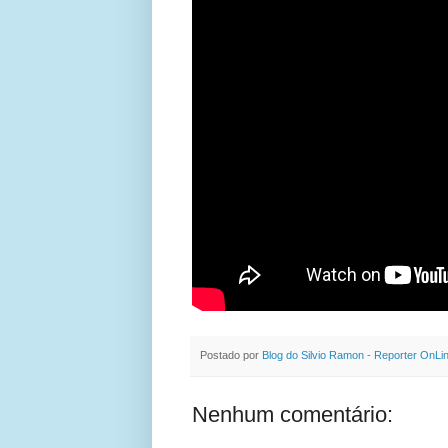
Postado por
Blog do Silvio Ramon - Reporter OnLi
Nenhum comentário: