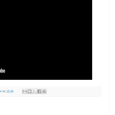
ne
às
15:49