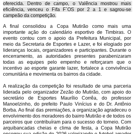
oferecida. Dentro de campo, o Valência mostrou mais 
eficiência, venceu o Fifa F´OS por 2 a 1 e sagrou-se 
campeão da competição.
A final consolidou a Copa Mutirão como mais uma 
importante ação do calendário esportivo de Timbiras. O 
evento contou com o apoio da Prefeitura Municipal, por 
meio da Secretaria de Esportes e Lazer, e foi elogiado por 
lideranças locais, organizadores e participantes. Durante o 
encerramento, as autoridades presentes parabenizaram 
todas as equipes pelo empenho e reforçaram que o 
incentivo ao esporte garante lazer, fortalece a convivência 
comunitária e movimenta os bairros da cidade.
A realização da competição foi resultado de uma parceria
liderada pelo organizador Zezão do Mutirão, com apoio do
secretário de Esportes Maurílio Corrêa, do professor
Manoelzinho, do prefeito Paulo Vinícius e do Dr. Antônio
Borba. Ao final das premiações, a organização agradeceu o
envolvimento dos moradores do bairro Mutirão e de todos os
parceiros que contribuíram para o sucesso do torneio. Com
arquibancadas cheias e clima de festa, a Copa Mutirão
encerrou sua edição de 2026 valorizando o futebol amador