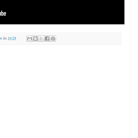
ne
às
14:29