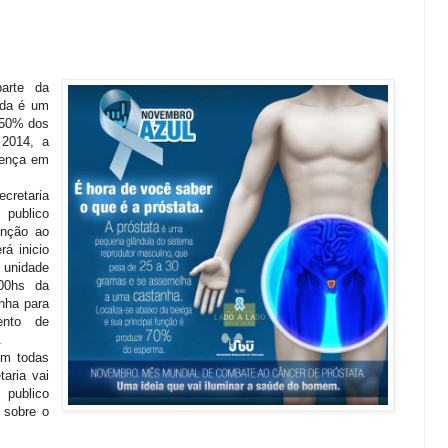
arte da
nda é um
 50% dos
 2014, a
oença em
.
cretaria
 publico
enção ao
rá inicio
a unidade
00hs da
enha para
ento de
.
em todas
taria vai
 publico
 sobre o