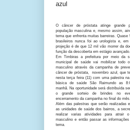
azul
O câncer de próstata atinge grande p
população masculina e, mesmo assim, ai
tema que enfrenta muitas barreiras. Quase
brasileiros nunca foi ao urologista e, em
projeção é de que 12 mil vão morrer da d
função da descoberta em estágio avançado
Em Timbiras a prefeitura por meio da se
municipal de saúde vai mobilizar todo o
masculino através da campanha de prev
câncer de próstata,
novembro azul, que te
nesta terça feira (11) com uma palestra n
básica de saúde São Raimundo as 8:
manhã. Na oportunidade será distribuída s
o grande sorteio de brindes no ev
encerramento da campanha no final do mês
Além das palestras que serão realizadas 
as unidades de saúde dos bairros, a secre
realizar varias atividades para atrair o
masculino e então passar as informações
tema.