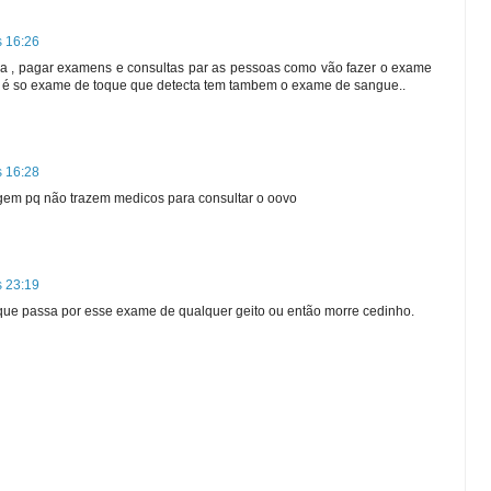
 16:26
ra , pagar examens e consultas par as pessoas como vão fazer o exame
ão é so exame de toque que detecta tem tambem o exame de sangue..
 16:28
cagem pq não trazem medicos para consultar o oovo
 23:19
r que passa por esse exame de qualquer geito ou então morre cedinho.