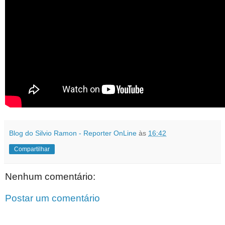
Blog do Silvio Ramon - Reporter OnLine
às
16:42
Compartilhar
Nenhum comentário:
Postar um comentário