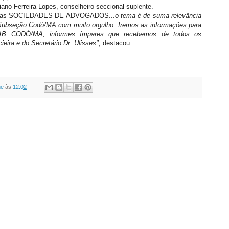
iano Ferreira Lopes, conselheiro seccional suplente.
e as SOCIEDADES DE ADVOGADOS...
o tema é de suma relevância
ubseção Codó/MA com muito orgulho. Iremos as informações para
 OAB CODÓ/MA, informes ímpares que recebemos de todos os
eira e do Secretário Dr. Ulisses",
destacou.
ne
às
12:02