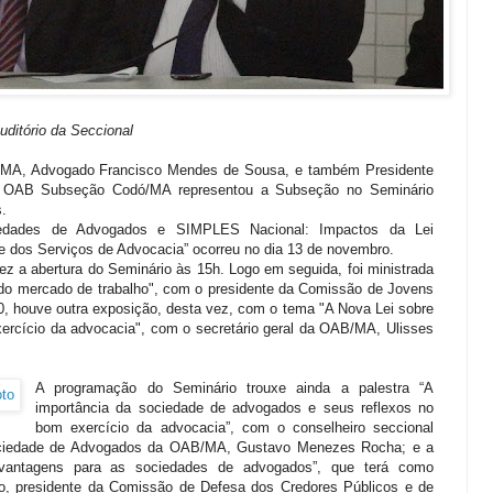
ditório da Seccional
B/MA, Advogado Francisco Mendes de Sousa, e também Presidente
 OAB Subseção Codó/MA representou a Subseção no Seminário
s.
ociedades de Advogados e SIMPLES Nacional: Impactos da Lei
e dos Serviços de Advocacia” ocorreu no dia 13 de novembro.
z a abertura do Seminário às 15h. Logo em seguida, foi ministrada
 do mercado de trabalho", com o presidente da Comissão de Jovens
0, houve outra exposição, desta vez, com o tema "A Nova Lei sobre
xercício da advocacia", com o secretário geral da OAB/MA, Ulisses
A programação do Seminário trouxe ainda a palestra “A
importância da sociedade de advogados e seus reflexos no
bom exercício da advocacia”, com o conselheiro seccional
ociedade de Advogados da OAB/MA, Gustavo Menezes Rocha; e a
vantagens para as sociedades de advogados”, que terá como
o, presidente da Comissão de Defesa dos Credores Públicos e de