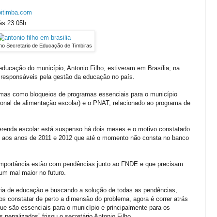
oitimba.com
às 23:05h
lho Secretario de Educação de Timbiras
 educação do município, Antonio Filho, estiveram em Brasília; na
o responsáveis pela gestão da educação no país.
lemas como bloqueios de programas essenciais para o município
nal de alimentação escolar) e o PNAT, relacionado ao programa de
erenda escolar está suspenso há dois meses e o motivo constatado
tes aos anos de 2011 e 2012 que até o momento não consta no banco
importância estão com pendências junto ao FNDE e que precisam
um mal maior no futuro.
ia de educação e buscando a solução de todas as pendências,
mos constatar de perto a dimensão do problema, agora é correr atrás
que são essenciais para o município e principalmente para os
 penalizados” frisou o secretário Antonio Filho.