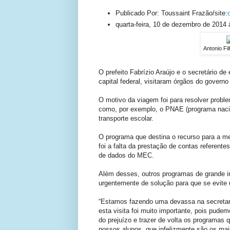
Publicado Por: Toussaint Frazão/site:
quarta-feira, 10 de dezembro de 2014 
Antonio Fi
O prefeito Fabrízio Araújo e o secretário de
capital federal, visitaram órgãos do govern
O motivo da viagem foi para resolver prob
como, por exemplo, o PNAE (programa nacio
transporte escolar.
O programa que destina o recurso para a m
foi a falta da prestação de contas referen
de dados do MEC.
Além desses, outros programas de grande 
urgentemente de solução para que se evite 
“Estamos fazendo uma devassa na secretar
esta visita foi muito importante, pois pude
do prejuízo e trazer de volta os programas 
nossos alunos, que infelizmente são os mais