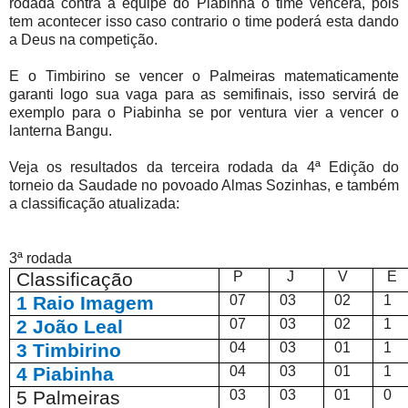
rodada contra a equipe do Piabinha o time vencerá, pois
tem acontecer isso caso contrario o time poderá esta dando
a Deus na competição.
E o Timbirino se vencer o Palmeiras matematicamente
garanti logo sua vaga para as semifinais, isso servirá de
exemplo para o Piabinha se por ventura vier a vencer o
lanterna Bangu.
Veja os resultados da terceira rodada da 4ª Edição do
torneio da Saudade no povoado Almas Sozinhas, e também
a classificação atualizada:
3ª rodada
Classificação
P
J
V
E
1 Raio Imagem
07
03
02
1
2 João Leal
07
03
02
1
3 Timbirino
04
03
01
1
4 Piabinha
04
03
01
1
5 Palmeiras
03
03
01
0