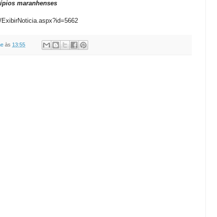
cípios maranhenses
/ExibirNoticia.aspx?id=5662
ne
às
13:55