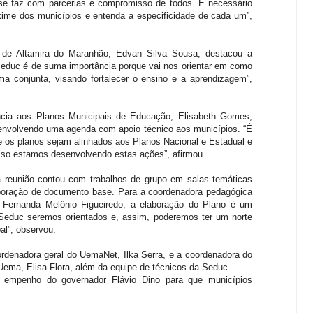
e faz com parcerias e compromisso de todos. É necessário
ime dos municípios e entenda a especificidade de cada um”,
o de Altamira do Maranhão, Edvan Silva Sousa, destacou a
 Seduc é de suma importância porque vai nos orientar em como
ma conjunta, visando fortalecer o ensino e a aprendizagem”,
ncia aos Planos Municipais de Educação, Elisabeth Gomes,
senvolvendo uma agenda com apoio técnico aos municípios. “É
 os planos sejam alinhados aos Planos Nacional e Estadual e
isso estamos desenvolvendo estas ações”, afirmou.
 reunião contou com trabalhos de grupo em salas temáticas
aboração de documento base. Para a coordenadora pedagógica
, Fernanda Melônio Figueiredo, a elaboração do Plano é um
Seduc seremos orientados e, assim, poderemos ter um norte
al”, observou.
rdenadora geral do UemaNet, Ilka Serra, e a coordenadora do
Uema, Elisa Flora, além da equipe de técnicos da Seduc.
u empenho do governador Flávio Dino para que municípios