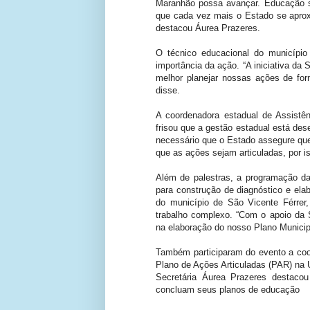
Maranhão possa avançar. Educação s
que cada vez mais o Estado se aprox
destacou Áurea Prazeres.
O técnico educacional do municípi
importância da ação. “A iniciativa da
melhor planejar nossas ações de for
disse.
A coordenadora estadual de Assistê
frisou que a gestão estadual está de
necessário que o Estado assegure que
que as ações sejam articuladas, por 
Além de palestras, a programação da
para construção de diagnóstico e el
do município de São Vicente Férrer
trabalho complexo. “Com o apoio da 
na elaboração do nosso Plano Municip
Também participaram do evento a coo
Plano de Ações Articuladas (PAR) na 
Secretária Áurea Prazeres destaco
concluam seus planos de educação