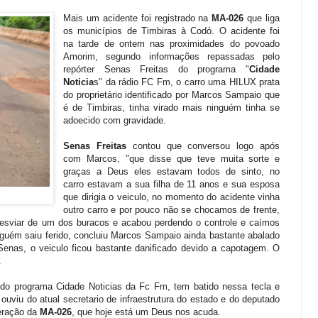
Mais um acidente foi registrado na
MA-026
que liga
os municípios de Timbiras à Codó. O acidente foi
na tarde de ontem nas proximidades do povoado
Amorim, segundo informações repassadas pelo
repórter Senas Freitas do programa "
Cidade
Noticia
s" da rádio FC Fm, o carro uma HILUX prata
do proprietário identificado por Marcos Sampaio que
é de Timbiras, tinha virado mais ninguém tinha se
adoecido com gravidade.
Senas Freitas
contou que conversou logo após
com Marcos, "que disse que teve muita sorte e
graças a Deus eles estavam todos de sinto, no
carro estavam a sua filha de 11 anos e sua esposa
que dirigia o veiculo, no momento do acidente vinha
outro carro e por pouco não se chocamos de frente,
desviar de um dos buracos e acabou perdendo o controle e caímos
guém saiu ferido, concluiu Marcos Sampaio ainda bastante abalado
Senas, o veiculo ficou bastante danificado devido a capotagem. O
.
do programa Cidade Noticias da Fc Fm, tem batido nessa tecla e
 ouviu do atual secretario de infraestrutura do estado e do deputado
peração da
MA-026
, que hoje está um Deus nos acuda.