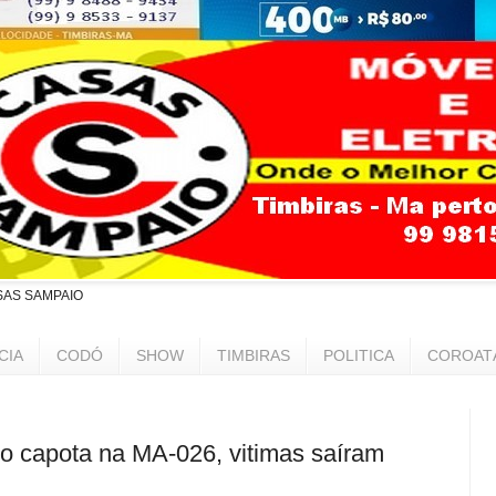
SAS SAMPAIO
CIA
CODÓ
SHOW
TIMBIRAS
POLITICA
COROAT
 capota na MA-026, vitimas saíram