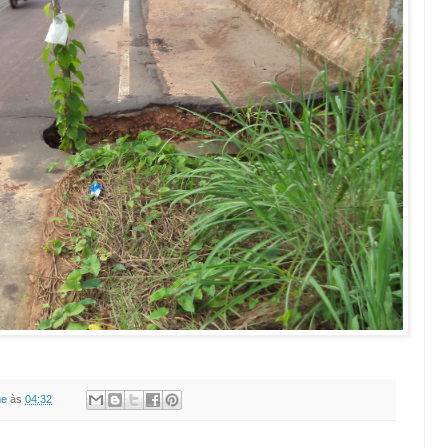
ne
às
04:32