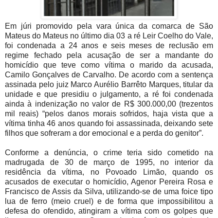
Em júri promovido pela vara única da comarca de São
Mateus do Mateus no último dia 03 a ré Leir Coelho do Vale,
foi condenada a 24 anos e seis meses de reclusão em
regime fechado pela acusação de ser a mandante do
homicídio que teve como vítima o marido da acusada,
Camilo Gonçalves de Carvalho. De acordo com a sentença
assinada pelo juiz Marco Aurélio Barrêto Marques, titular da
unidade e que presidiu o julgamento, a ré foi condenada
ainda à indenização no valor de R$ 300.000,00 (trezentos
mil reais) “pelos danos morais sofridos, haja vista que a
vítima tinha 46 anos quando foi assassinada, deixando sete
filhos que sofreram a dor emocional e a perda do genitor”.
Conforme a denúncia, o crime teria sido cometido na
madrugada de 30 de março de 1995, no interior da
residência da vítima, no Povoado Limão, quando os
acusados de executar o homicídio, Agenor Pereira Rosa e
Francisco de Assis da Silva, utilizando-se de uma foice tipo
lua de ferro (meio cruel) e de forma que impossibilitou a
defesa do ofendido, atingiram a vítima com os golpes que