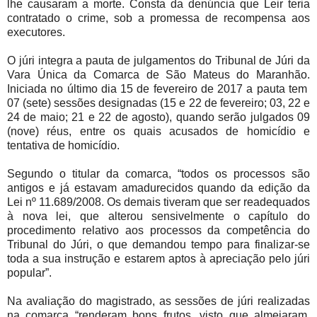
lhe causaram a morte. Consta da denúncia que Leir teria
contratado o crime, sob a promessa de recompensa aos
executores.
O júri integra a pauta de julgamentos do Tribunal de Júri da
Vara Única da Comarca de São Mateus do Maranhão.
Iniciada no último dia 15 de fevereiro de 2017 a pauta tem
07 (sete) sessões designadas (15 e 22 de fevereiro; 03, 22 e
24 de maio; 21 e 22 de agosto), quando serão julgados 09
(nove) réus, entre os quais acusados de homicídio e
tentativa de homicídio.
Segundo o titular da comarca, “todos os processos são
antigos e já estavam amadurecidos quando da edição da
Lei nº 11.689/2008. Os demais tiveram que ser readequados
à nova lei, que alterou sensivelmente o capítulo do
procedimento relativo aos processos da competência do
Tribunal do Júri, o que demandou tempo para finalizar-se
toda a sua instrução e estarem aptos à apreciação pelo júri
popular”.
Na avaliação do magistrado, as sessões de júri realizadas
na comarca “renderam bons frutos, visto que almejaram,