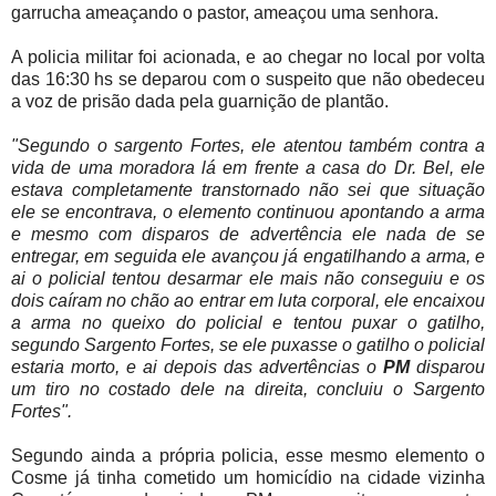
garrucha ameaçando o pastor, ameaçou uma senhora.
A policia militar foi acionada, e ao chegar no local por volta
das 16:30 hs se deparou com o suspeito que não obedeceu
a voz de prisão dada pela guarnição de plantão.
"Segundo o sargento Fortes, ele atentou também contra a
vida de uma moradora lá em frente a casa do Dr. Bel, ele
estava completamente transtornado não sei que situação
ele se encontrava, o elemento continuou apontando a arma
e mesmo com disparos de advertência ele nada de se
entregar, em seguida ele avançou já engatilhando a arma, e
ai o policial tentou desarmar ele mais não conseguiu e os
dois caíram no chão ao entrar em luta corporal, ele encaixou
a arma no queixo do policial e tentou puxar o gatilho,
segundo Sargento Fortes, se ele puxasse o gatilho o policial
estaria morto, e ai depois das advertências o
PM
disparou
um tiro no costado dele na direita, concluiu o Sargento
Fortes".
Segundo ainda a própria policia, esse mesmo elemento o
Cosme já tinha cometido um homicídio na cidade vizinha