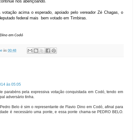
 continue nos abençoando.
 votação acima o esperado, apoiado pelo vereador Zé Chagas, o
 deputado federal mais bem votado em Timbiras.
o Dino em Codó
ne
às
00:48
014 às 05:05
de parabéns pela expressiva votação conquistada em Codó, tendo em
pal adversário tinha.
Pedro Belo é sim o representante de Flavio Dino em Codó, afinal para
cidade é necessário uma ponte, e essa ponte chama-se PEDRO BELO.