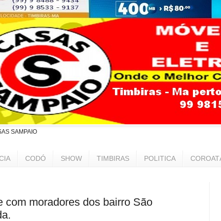
SAS SAMPAIO
CIA
CODÓ
SHOW
TIMBIRAS
POLITICA
COROAT
 com moradores dos bairro São
da.