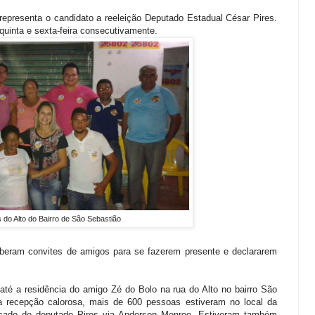
epresenta o candidato a reeleição Deputado Estadual César Pires.
uinta e sexta-feira consecutivamente.
 do Alto do Bairro de São Sebastião
beram convites de amigos para se fazerem presente e declararem
i até a residência do amigo Zé do Bolo na rua do Alto no bairro São
a recepção calorosa, mais de 600 pessoas estiveram no local da
ecado do deputado Pires via Anderson Monroe. Estiveram também