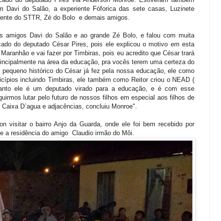
m Davi do Salão, a experiente Fóforica das sete casas, Luzinete
idente do STTR, Zé do Bolo e demais amigos.
s amigos Davi do Salão e ao grande Zé Bolo, e falou com muita
cado do deputado César Pires, pois ele explicou o motivo em esta
Maranhão e vai fazer por Timbiras, pois eu acredito que César trará
rincipalmente na área da educação, pra vocês terem uma certeza do
m pequeno histórico do César já fez pela nossa educação, ele como
ípios incluindo Timbiras, ele também como Reitor criou o NEAD (
tanto ele é um deputado virado para a educação, e é com esse
uirmos lutar pelo futuro de nossos filhos em especial aos filhos de
 Caixa D`agua e adjacências, concluiu Monroe".
on visitar o bairro Anjo da Guarda, onde ele foi bem recebido por
te a residência do amigo Claudio irmão do Môi.