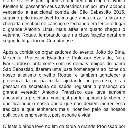
eram 15 atletas participantes e não deu outra logo o favorito
Kleilton foi passando seus adversários um por um e acabou
vencendo a tradicional corrida de São Sebastião 2015,
seguido pelo incansável Kelmo que após cruzar a faixa de
chegada desabou de cansaço e fechando em terceiro lugar
o grande Antonio Lima, mais atrás em quarto chegou o
veterano Roque, lembrando que na classificação geral em
segundo lugar foi um Coroataense.
Após a corrida os organizadores do evento, João do Bina,
Mexerico, Professor Evandro e Professor Everaldo, Nea,
Ivar Cardoso juntamente com os demais amigos do bairro
São Sebastião, fizeram uma justa homenagem ao ícone do
nosso atletismo o velho Roque, e também agradecer a
presença da policia militar ajudando no percurso, e ao
pessoal da secretaria de saúde, registrar a presença do
grande vereador Antonio Francisco que teve também
apoiando, a prefeitura municipal por ter apoiado também, e
que fica aqui o nosso apelo que não deixem morrer essa
tradição e que tenhamos mais incentivo pelo os nossos
políticos e empresários, pois esporte é vida.
O festejo ainda teve no fim da tarde a grande Procissão por