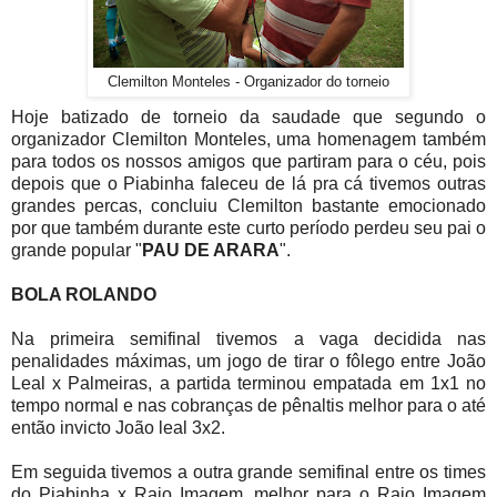
Clemilton Monteles - Organizador do torneio
Hoje batizado de torneio da saudade que segundo o
organizador Clemilton Monteles, uma homenagem também
para todos os nossos amigos que partiram para o céu, pois
depois que o Piabinha faleceu de lá pra cá tivemos outras
grandes percas, concluiu Clemilton bastante emocionado
por que também durante este curto período perdeu seu pai o
grande popular "
PAU DE ARARA
".
BOLA ROLANDO
Na primeira semifinal tivemos a vaga decidida nas
penalidades máximas, um jogo de tirar o fôlego entre João
Leal x Palmeiras, a partida terminou empatada em 1x1 no
tempo normal e nas cobranças de pênaltis melhor para o até
então invicto João leal 3x2.
Em seguida tivemos a outra grande semifinal entre os times
do Piabinha x Raio Imagem, melhor para o Raio Imagem