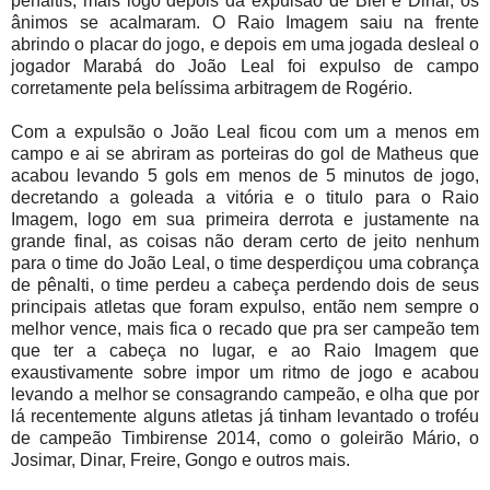
pênaltis, mais logo depois da expulsão de Biel e Dinar, os
ânimos se acalmaram. O Raio Imagem saiu na frente
abrindo o placar do jogo, e depois em uma jogada desleal o
jogador Marabá do João Leal foi expulso de campo
corretamente pela belíssima arbitragem de Rogério.
Com a expulsão o João Leal ficou com um a menos em
campo e ai se abriram as porteiras do gol de Matheus que
acabou levando 5 gols em menos de 5 minutos de jogo,
decretando a goleada a vitória e o titulo para o Raio
Imagem, logo em sua primeira derrota e justamente na
grande final, as coisas não deram certo de jeito nenhum
para o time do João Leal, o time desperdiçou uma cobrança
de pênalti, o time perdeu a cabeça perdendo dois de seus
principais atletas que foram expulso, então nem sempre o
melhor vence, mais fica o recado que pra ser campeão tem
que ter a cabeça no lugar, e ao Raio Imagem que
exaustivamente sobre impor um ritmo de jogo e acabou
levando a melhor se consagrando campeão, e olha que por
lá recentemente alguns atletas já tinham levantado o troféu
de campeão Timbirense 2014, como o goleirão Mário, o
Josimar, Dinar, Freire, Gongo e outros mais.