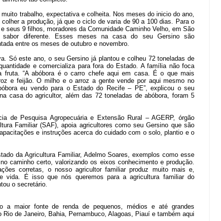
de muito trabalho, expectativa e colheita. Nos meses do inicio do ano,
 colher a produção, já que o ciclo de varia de 90 a 100 dias. Para o
a e seus 9 filhos, moradores da Comunidade Caminho Velho, em São
 sabor diferente. Esses meses na casa do seu Gersino são
antada entre os meses de outubro e novembro.
a. Só este ano, o seu Gersino já plantou e colheu 72 toneladas de
quantidade e comercializa para fora do Estado. A família não foca
a fruta. “A abóbora é o carro chefe aqui em casa. É o que mais
oz e feijão. O milho e o arroz a gente vende por aqui mesmo no
abóbora eu vendo para o Estado do Recife – PE”, explicou o seu
 na casa do agricultor, além das 72 toneladas de abóbora, foram 5
ia de Pesquisa Agropecuária e Extensão Rural – AGERP, órgão
ltura Familiar (SAF), apoia agricultores como seu Gersino que são
apacitações e instruções acerca do cuidado com o solo, plantio e o
stado da Agricultura Familiar, Adelmo Soares, exemplos como esse
no caminho certo, valorizando os eixos conhecimento e produção.
ções corretas, o nosso agricultor familiar produz muito mais e,
 vida. É isso que nós queremos para a agricultura familiar do
ou o secretário.
o a maior fonte de renda de pequenos, médios e até grandes
o Rio de Janeiro, Bahia, Pernambuco, Alagoas, Piauí e também aqui