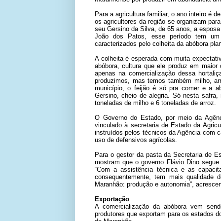
Para a agricultura familiar, o ano inteiro é 
os agricultores da região se organizam para
seu Gersino da Silva, de 65 anos, a espos
João dos Patos, esse período tem um
caracterizados pelo colheita da abóbora pl
A colheita é esperada com muita expectativ
abóbora, cultura que ele produz em maior 
apenas na comercialização dessa hortaliç
produzimos, mas temos também milho, arr
município, o feijão é só pra comer e a 
Gersino, cheio de alegria. Só nesta safra,
toneladas de milho e 6 toneladas de arroz.
O Governo do Estado, por meio da Agênc
vinculado à secretaria de Estado da Agricu
instruídos pelos técnicos da Agência com c
uso de defensivos agrícolas.
Para o gestor da pasta da Secretaria de E
mostram que o governo Flávio Dino segue 
“Com a assistência técnica e as capacita
consequentemente, tem mais qualidade de
Maranhão: produção e autonomia”, acrescent
Exportação
A comercialização da abóbora vem send
produtores que exportam para os estados d