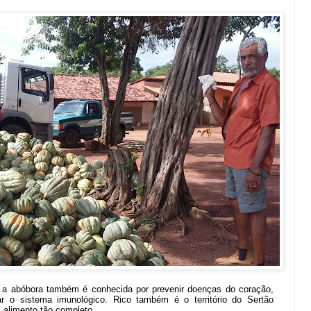
, a abóbora também é conhecida por prevenir doenças do coração,
ar o sistema imunológico. Rico também é o território do Sertão
alimento tão completo.