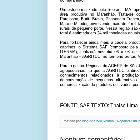
do Maranhão.
Um estudo realizado pelo Sebrae – MA, apre
área produtiva no Maranhão. Trata-se d
Paraibano, Buriti Bravo, Passagem Franca
Mato e Mirador, envolvendo mais de 2 mil f
rurais de pequeno porte. Nessa região são
total é estimada em 24 mil toneladas anuais
Para fortalecer ainda mais a cadeia produ
caprinos, o Sistema SAF (composto pela
ITERMA), realizará nos dia 06 a 08 de ab
Maranhão – AGRITEC, no território Sertão 
Para o gestor Regional da AGERP de São Joã
agropecuárias, já que a AGRITEC é direci
conhecimentos relacionados à produção
demonstração de pequenas alternativas de
comercialização de produtos cultivados por a
FONTE: SAF
TEXTO: Thaise Lima
Postado por
Blog do Silvio Ramon - Reporter OnLi
Nenhum comentário: