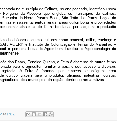
sentado no município de Colinas, no ano passado, identificou nova
o Polígono da Abóbora que engloba os municípios de Colinas,
, Sucupira do Norte, Pastos Bons, São João dos Patos, Lagoa do
amílias em assentamentos rurais, áreas quilombolas e propriedades
 comercializadas mais de 12 mil toneladas por ano, mas a produção
.
tiva da abóbora e outras culturas como abacaxi, milho, cachaça e
 SAF, AGERP e Instituto de Colonização e Terras do Maranhão –
ril a primeira Feira de Agricultura Familiar e Agrotecnologia do
Maranhense.
o dos Patos, Ednaldo Quirino, a Feira é diferente de outras feiras
onada para o agricultor familiar e para o seu acesso a diversos
 agrícola. A Feira é formada por espaços tecnológicos com
 cultivo viáveis para o produtor, oficinas, palestras, cursos,
gricultores dos municípios da região, dentre outros atrativos
ne
às
09:56