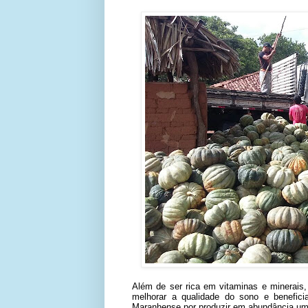
Além de ser rica em vitaminas e minerais
melhorar a qualidade do sono e benefici
Maranhense por produzir em abundância um 