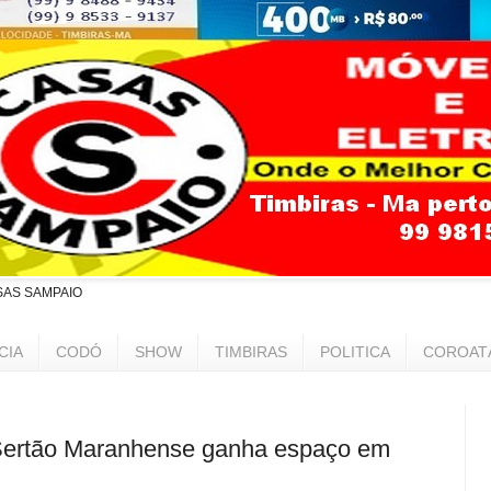
SAS SAMPAIO
CIA
CODÓ
SHOW
TIMBIRAS
POLITICA
COROAT
Sertão Maranhense ganha espaço em