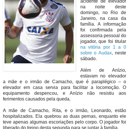
acidente de elevador
na noite deste
domingo, no Rio de
Janeiro, na casa da
família. A informação
foi confirmada pela
assessoria pessoal do
jogador, que foi titular
na vitória por 1 a 0
sobre o Audax
, neste
sábado.
Além de Anízio,
estavam no elevador
a mãe e o irmão de Camacho, que é paraplégico – o
elevador em casa servia para facilitar a locomoção. O
equipamento despencou, e Anízio não resistiu aos
ferimentos causados pela queda.
A mãe de Camacho, Rita, e o irmão, Leonardo, estão
hospitalizados. Ela quebrou as duas pernas, enquanto ele
teve apenas algumas escoriações pelo corpo. O jogador foi
liberado do treino desta segunda para se juntar à família.