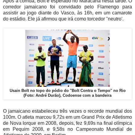
Após a corrida, Bolt é esperado no Maracanã nesta tarde. O
corredor jamaicano foi convidado pelo Flamengo para
assistir ao jogo diante do Vasco, às 16h, em um camarote
do estádio. Ele já afirmou que irá como torcedor ''neutro'.
Usain Bolt no topo do pódio do "Bolt Contra o Tempo" no Rio
(Foto: André Durão), Codoense com a bandeira
O jamaicano estabeleceu três vezes o recorde mundial dos
100m. O atleta marcou 9,72s em um Grand Prix de Atletismo
de Nova Iorque em 2008, depois, fez 9,69s na final olímpica
em Pequim 2008, e 9,58s no Campeonato Mundial de