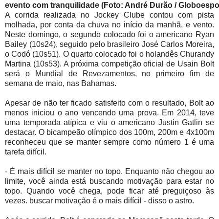
evento com tranquilidade (Foto: André Durão / Globoespo
A corrida realizada no Jockey Clube contou com pista
molhada, por conta da chuva no início da manhã, e vento.
Neste domingo, o segundo colocado foi o americano Ryan
Bailey (10s24), seguido pelo brasileiro José Carlos Moreira,
o Codó (10s51). O quarto colocado foi o holandês Churandy
Martina (10s53). A próxima competição oficial de Usain Bolt
será o Mundial de Revezamentos, no primeiro fim de
semana de maio, nas Bahamas.
Apesar de não ter ficado satisfeito com o resultado, Bolt ao
menos iniciou o ano vencendo uma prova. Em 2014, teve
uma temporada atípica e viu o americano Justin Gatlin se
destacar. O bicampeão olímpico dos 100m, 200m e 4x100m
reconheceu que se manter sempre como número 1 é uma
tarefa difícil.
- É mais difícil se manter no topo. Enquanto não chegou ao
limite, você ainda está buscando motivação para estar no
topo. Quando você chega, pode ficar até preguiçoso às
vezes. buscar motivação é o mais difícil - disso o astro.